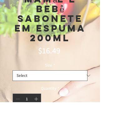
bebê̂
Sabonete
Em Espuma
200ml
Price
$16.49
Size
*
Quantity
*
Add to Cart