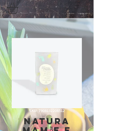
SKU: 7908132208512
Natura
Mamã̃e e