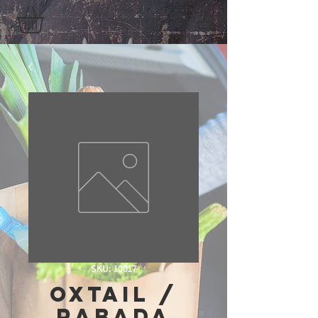
SKU: 10017
Oxtail /
Rabada