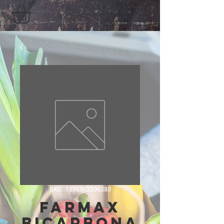
SKU: 7896902206380
Farmax
Bicarbona