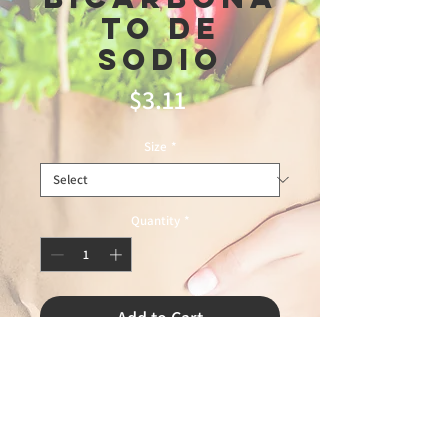
to De
Sodio
Price
$3.11
Size
*
Quantity
*
Add to Cart
sem fronteiras 7\24\26