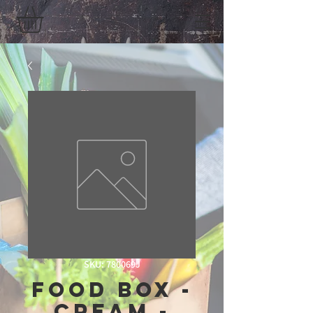
SKU: 780069J
Food Box -
Cream -