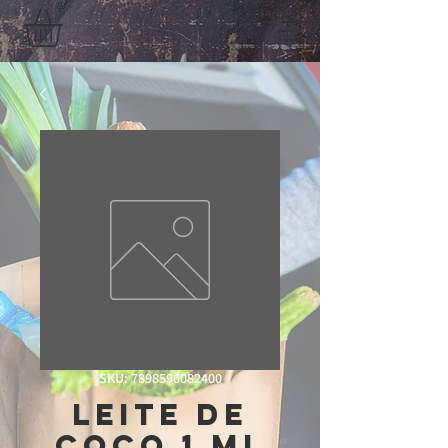
SKU: 7898596082400
Leite De
Coco 1 Ml