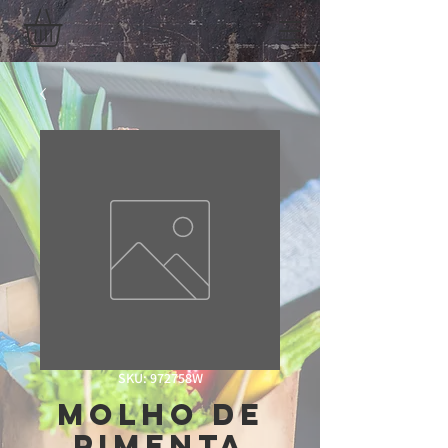
SKU: 972758W
Molho De
Pimenta