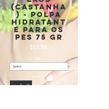
(Castanha
) - Polpa
Hidratant
e Para OS
Pes 75 gr
Price
$12.50
Size
*
Quantity
*
Add to Cart