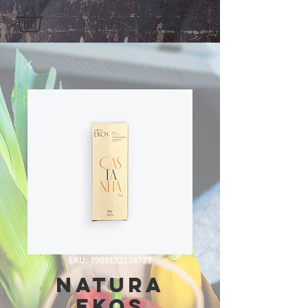
SKU: 7908132224727
Natura
Ekos