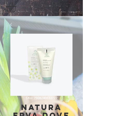
SKU: 7908240832722
Natura
Erva Dove