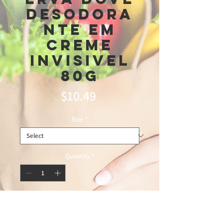
Desodora
nte Em
Creme
Invisivel
80g
Price
$10.49
Size
*
Quantity
*
Add to Cart