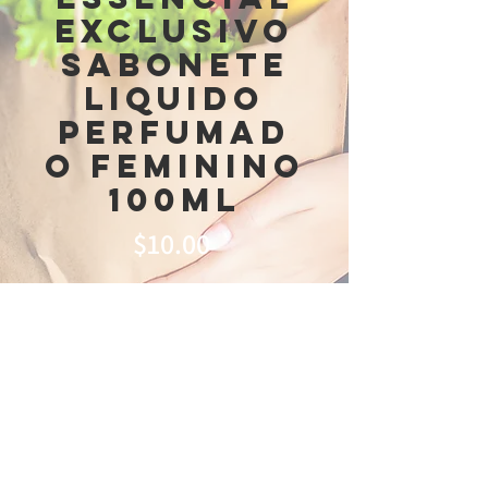
Exclusivo
Sabonete
Liquido
Perfumad
o Feminino
100ml
Price
$10.00
Out of Stock