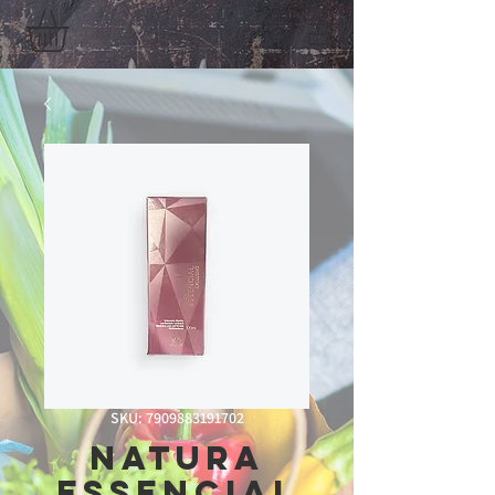
SKU: 7909883191702
Natura
Essencial