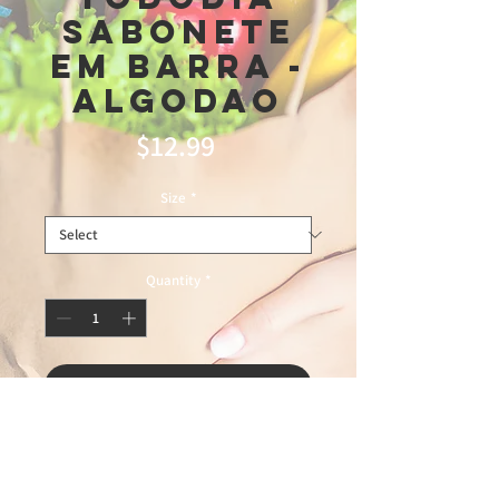
Sabonete
em Barra -
Algodao
Price
$12.99
Size
*
Quantity
*
Add to Cart
12\19\25