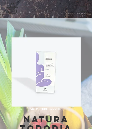
SKU: 790813222018
Natura
tododia