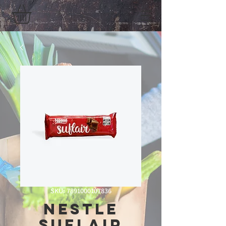
SKU: 7891000107836
Nestle
Suflair