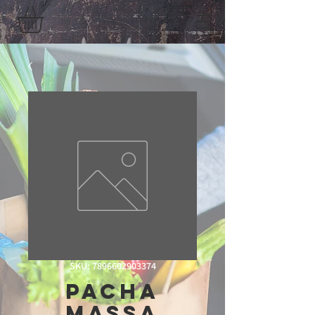
SKU: 7896602903374
Pacha
Massa