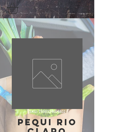
SKU: 7898334604802
Pequi Rio
Claro