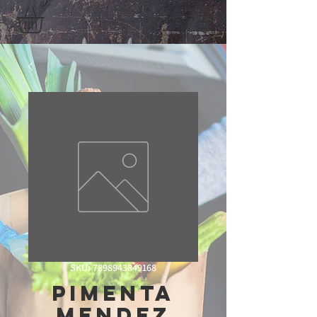
SKU: 7898943849168
Pimenta
Mendez