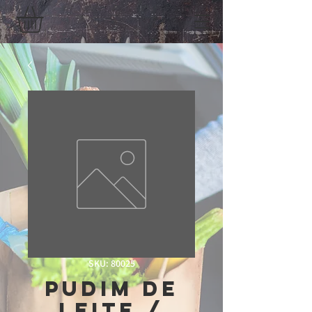
SKU: 80025
Pudim de
Leite /